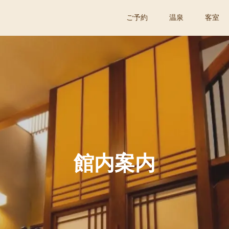
ご予約
温泉
客室
館内案内