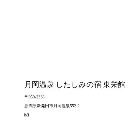
月岡温泉 したしみの宿 東栄館
〒959-2338
新潟県新発田市月岡温泉552-2