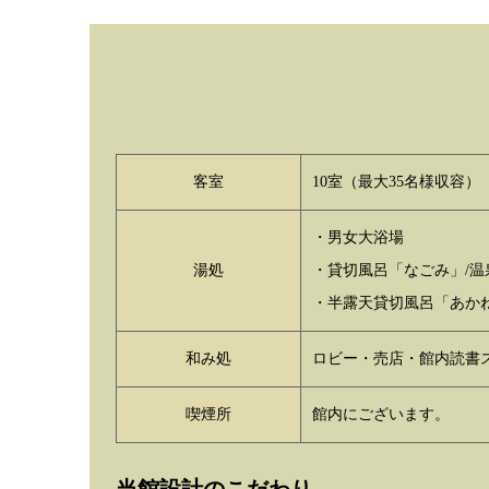
客室
10室（最大35名様収容）
・男女大浴場
湯処
・貸切風呂「なごみ」/
・半露天貸切風呂「あかね
和み処
ロビー・売店・館内読書
喫煙所
館内にございます。
当館設計のこだわり