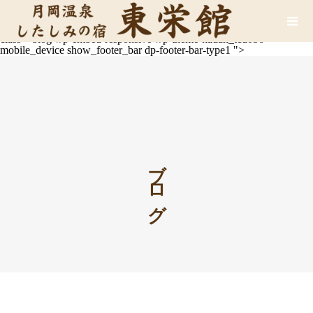
Warning
: Attempt to read property "page_tcd_template_type" on null
in
/home/csc19/toueikan.com/public_html/wp-
content/themes/kadan_tcd056/functions.php
on line
734
class="blog wp-embed-responsive wp-theme-kadan_tcd056
mobile_device show_footer_bar dp-footer-bar-type1 ">
ブログ